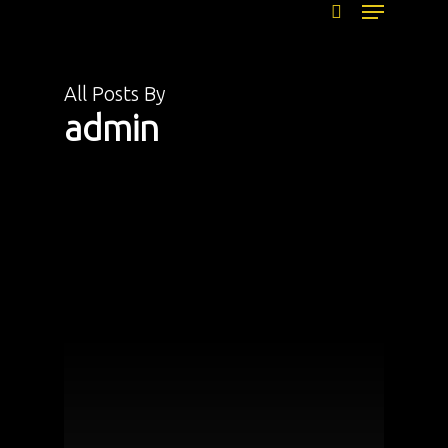
Menu
Skip
to
search
main
content
All Posts By
admin