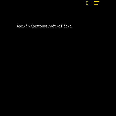
Menu
Skip
to
search
main
content
Αρχική
»
Χριστουγεννιάτικα Πάρκα